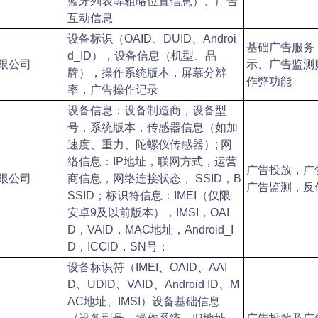
蓝牙列表等粗略位置信息）、广告
互动信息
设备标识（OAID、DUID、Androi
基础广告服务
d_ID），设备信息（机型、品
限公司
示、广告监测
牌），操作系统版本，屏幕分辨
作弊功能
率，广告操作记录
设备信息：设备制造商，设备型
号，系统版本，传感器信息（如加
速度、重力、陀螺仪传感器）;
网
络信息：IP地址，联网方式，运营
广告投放，广
限公司
商信息，网络连接状态， SSID，B
广告监测，反
SSID；标识符信息：IMEI（仅限
安卓9及以前版本），IMSI，OAI
D，VAID，MAC地址，Android_I
D，ICCID，SN号；
设备标识符（IMEI、OAID、AAI
D、UDID、VAID、Android ID、M
AC地址、IMSI）设备基础信息