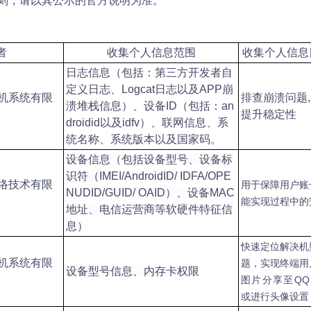
则，请以其公示的官方说明为准。
者
收集个人信息范围
收集个人信息
日志信息（包括：第三方开发者自
定义日志、Logcat日志以及APP崩
机系统有限
排查崩溃问题,
溃堆栈信息）、设备ID（包括：an
提升稳定性
droidid以及idfv）、联网信息、系
统名称、系统版本以及国家码。
设备信息（包括设备型号、设备标
识符（IMEI/AndroidID/ IDFA/OPE
络技术有限
用于保障用户账
NUDID/GUID/ OAID）、设备MAC
能实现过程中的
地址、电信运营商等软硬件特征信
息）
快速定位解决机
机系统有限
题，实现终端用
设备型号信息、内存卡权限
图片分享至QQ
或进行头像设置