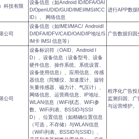
设备信息（如Android ID/IDFA/OAI
）科技有限
D/OpenUDID/GUID/IMEI/IMSI/ICC
进行APP数
ID）、 网络信息
设备信息（如IMEI/MAC/ AndroidI
限公司
D/IDFA/IDFV/CAID/OAID/IP地址/S
广告数据归因
IM卡 IMSI 信息等）
设备标识符（OAID、Android I
D）、设备信息（设备型号、设备
硬件信息、操作系统、系统设置、
设备使用信息）、应用信息、传感
器信息（陀螺仪、加速度计、旋转
矢量传感器、磁力计、气压计）、
程序化广告投
网络信息、运营商信息、IP地址、
限公司
监测归因、广
WLAN信息（WiFi状态、WiFi参
与运营维护。
数、WiFi列表、BSSID与SSI
D）、位置信息（如精确位置信息
（可选，不存储）与WLAN信息
（WiFi列表、BSSID与SSID）、