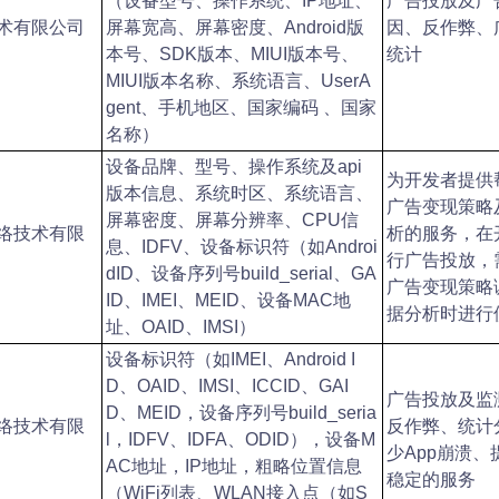
（设备型号、操作系统、IP地址、
广告投放及广
术有限公司
屏幕宽高、屏幕密度、Android版
因、反作弊、
本号、SDK版本、MIUI版本号、
统计
MIUI版本名称、系统语言、UserA
gent、手机地区、国家编码 、国家
名称）
设备品牌、型号、操作系统及api
为开发者提供
版本信息、系统时区、系统语言、
广告变现策略
屏幕密度、屏幕分辨率、CPU信
络技术有限
析的服务，在
息、IDFV、设备标识符（如Androi
行广告投放，
dID、设备序列号build_serial、GA
广告变现策略
ID、IMEI、MEID、设备MAC地
据分析时进行
址、OAID、IMSI）
设备标识符（如IMEI、Android I
D、OAID、IMSI、ICCID、GAI
广告投放及监
D、MEID，设备序列号build_seria
络技术有限
反作弊、统计
l，IDFV、IDFA、ODID），设备M
少App崩溃、
AC地址，IP地址，粗略位置信息
稳定的服务
（WiFi列表、WLAN接入点（如S